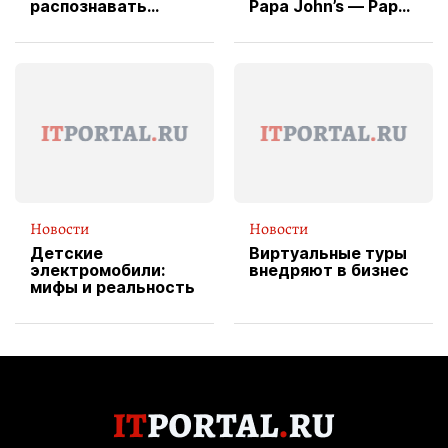
распознавать
Papa John’s — Papa
изображения
X Cheddar —
вводит
эксклюзивную
форму водителя
службы доставки
пиццы
Новости
Новости
Детские
Виртуальные туры
электромобили:
внедряют в бизнес
мифы и реальность