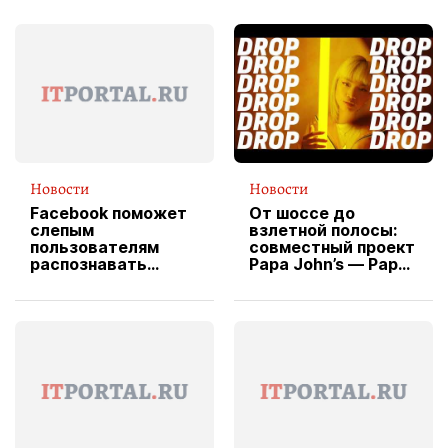
Новости
Новости
Facebook поможет
От шоссе до
слепым
взлетной полосы:
пользователям
совместный проект
распознавать
Papa John’s — Papa
изображения
X Cheddar —
вводит
эксклюзивную
форму водителя
службы доставки
пиццы