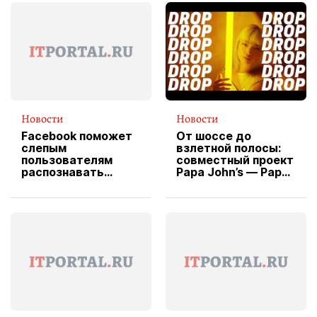
Новости
Новости
Facebook поможет
От шоссе до
слепым
взлетной полосы:
пользователям
совместный проект
распознавать
Papa John’s — Papa
изображения
X Cheddar —
вводит
эксклюзивную
форму водителя
службы доставки
пиццы