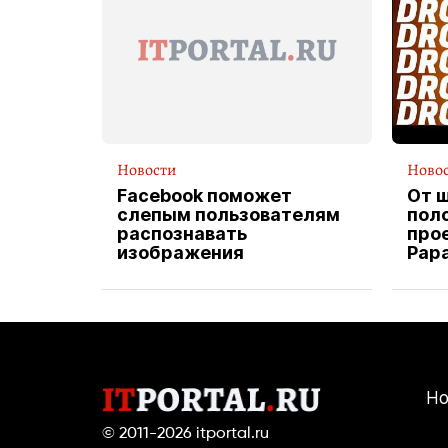
Новости
Ново
Facebook поможет
От 
слепым пользователям
пол
распознавать
прое
изображения
Pap
экс
вод
дос
Но
© 2011-2026
itportal.ru