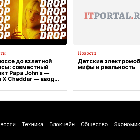
сти
Новости
шоссе до взлетной
Детские электромоб
осы: совместный
мифы и реальность
кт Papa John’s —
a X Cheddar — вводит
клюзивную форму
ителя службы
тавки пиццы
вости
Техника
Блокчейн
Общество
Экономик