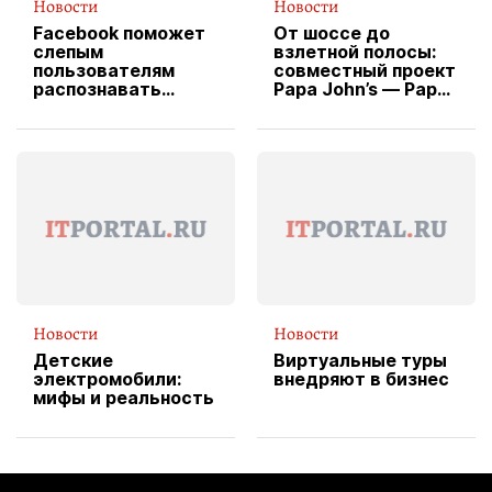
Новости
Новости
Facebook поможет
От шоссе до
слепым
взлетной полосы:
пользователям
совместный проект
распознавать
Papa John’s — Papa
изображения
X Cheddar —
вводит
эксклюзивную
форму водителя
службы доставки
пиццы
Новости
Новости
Детские
Виртуальные туры
электромобили:
внедряют в бизнес
мифы и реальность