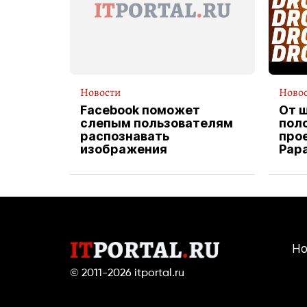
Новости
Ново
Facebook поможет
От 
слепым пользователям
пол
распознавать
прое
изображения
Pap
экс
вод
дос
Но
© 2011-2026
itportal.ru