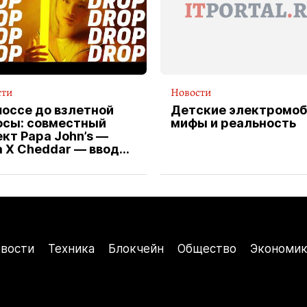
сти
Новости
шоссе до взлетной
Детские электромоб
осы: совместный
мифы и реальность
кт Papa John’s —
a X Cheddar — вводит
клюзивную форму
ителя службы
тавки пиццы
вости
Техника
Блокчейн
Общество
Экономик