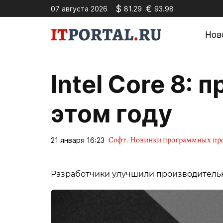
$
€
07 августа 2026
81.29
93.98
Нов
Intel Core 8: 
этом году
Софт. Новинки программных пр
21 января 16:23
Разработчики улучшили производительн