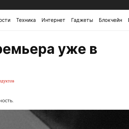
ости
Техника
Интернет
Гаджеты
Блокчейн
премьера уже в
одуктов
ость.