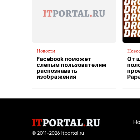
Новости
Ново
Facebook поможет
От 
слепым пользователям
пол
распознавать
прое
изображения
Pap
экс
вод
дос
Но
© 2011-2026
itportal.ru