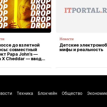
сти
Новости
шоссе до взлетной
Детские электромоб
осы: совместный
мифы и реальность
кт Papa John’s —
a X Cheddar — вводит
клюзивную форму
ителя службы
тавки пиццы
вости
Техника
Блокчейн
Общество
Экономик