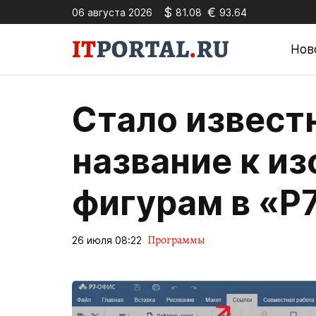
$
€
06 августа 2026
81.08
93.64
Нов
Стало извест
название к и
фигурам в «Р
Программы
26 июля 08:22