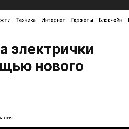
ости
Техника
Интернет
Гаджеты
Блокчейн
а электрички
ощью нового
лания.