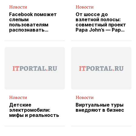
Новости
Новости
Facebook поможет
От шоссе до
слепым
взлетной полосы:
пользователям
совместный проект
распознавать
Papa John’s — Papa
изображения
X Cheddar —
вводит
эксклюзивную
форму водителя
службы доставки
пиццы
Новости
Новости
Детские
Виртуальные туры
электромобили:
внедряют в бизнес
мифы и реальность