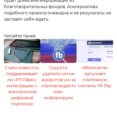
будет донесена информация из
благотворительных фондов. Альтернатива
подобного проекта очевидна и ее результаты не
заставят себя ждать.
Читайте также
Стало известно,
Соцсети
«ВКонтакте»
поддерживает
удалили сотни
запускает
ли «Р7-Офис»
аккаунтов из-за
платежную
интеграцию с
«пропагандистс
систему VK Pay
электронной
кой»
цифровой
информации
подписью