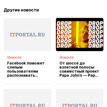
Другие новости
Новости
Новости
Facebook поможет
От шоссе до
слепым
взлетной полосы:
пользователям
совместный проект
распознавать
Papa John’s — Papa
изображения
X Cheddar —
вводит
эксклюзивную
форму водителя
службы доставки
пиццы