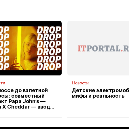
сти
Новости
шоссе до взлетной
Детские электромоб
осы: совместный
мифы и реальность
кт Papa John’s —
a X Cheddar — вводит
клюзивную форму
ителя службы
тавки пиццы