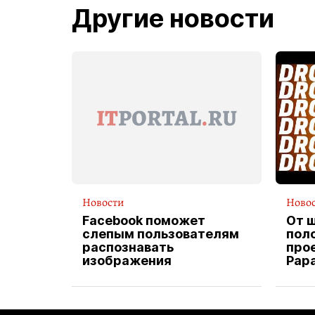
Другие новости
Новости
Ново
Facebook поможет
От 
слепым пользователям
пол
распознавать
прое
изображения
Pap
экс
вод
дос