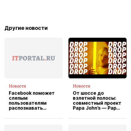
Другие новости
Новости
Новости
Facebook поможет
От шоссе до
слепым
взлетной полосы:
пользователям
совместный проект
распознавать
Papa John’s — Papa
изображения
X Cheddar —
вводит
эксклюзивную
форму водителя