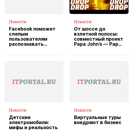
Новости
Новости
Facebook поможет
От шоссе до
слепым
взлетной полосы:
пользователям
совместный проект
распознавать
Papa John’s — Papa
изображения
X Cheddar —
вводит
эксклюзивную
форму водителя
службы доставки
пиццы
Новости
Новости
Детские
Виртуальные туры
электромобили:
внедряют в бизнес
мифы и реальность