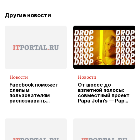
Другие новости
Новости
Новости
Facebook поможет
От шоссе до
слепым
взлетной полосы:
пользователям
совместный проект
распознавать
Papa John’s — Papa
изображения
X Cheddar —
вводит
эксклюзивную
форму водителя
службы доставки
пиццы