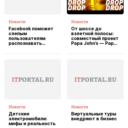
Новости
Новости
Facebook поможет
От шоссе до
слепым
взлетной полосы:
пользователям
совместный проект
распознавать
Papa John’s — Papa
изображения
X Cheddar —
вводит
эксклюзивную
форму водителя
службы доставки
пиццы
Новости
Новости
Детские
Виртуальные туры
электромобили:
внедряют в бизнес
мифы и реальность