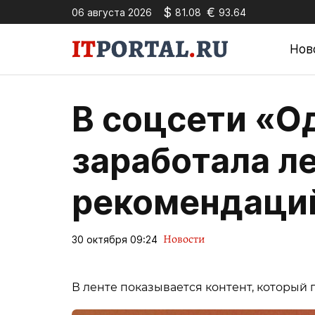
$
€
06 августа 2026
81.08
93.64
Нов
В соцсети «О
заработала л
рекомендаци
Новости
30 октября 09:24
В ленте показывается контент, который 