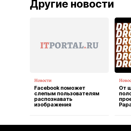
Другие новости
Новости
Ново
Facebook поможет
От 
слепым пользователям
пол
распознавать
прое
изображения
Pap
экс
вод
дос