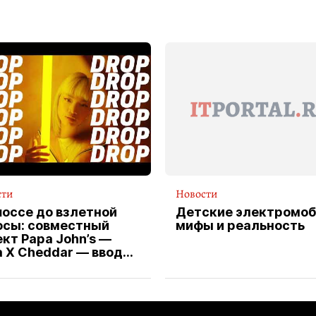
сти
Новости
шоссе до взлетной
Детские электромоб
осы: совместный
мифы и реальность
кт Papa John’s —
a X Cheddar — вводит
клюзивную форму
ителя службы
тавки пиццы