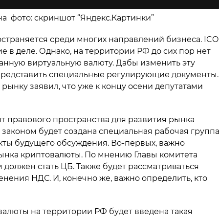
ина фото: скриншот “Яндекс.Картинки”
траняется среди многих направлений бизнеса. ICO
 в деле. Однако, на территории РФ до сих пор нет
анную виртуальную валюту. Дабы изменить эту
 представить специальные регулирующие документы.
рынку заявил, что уже к концу осени депутатами
т правового пространства для развития рынка
законом будет создана специальная рабочая группа
кты будущего обсуждения. Во-первых, важно
рынка криптовалюты. По мнению Главы комитета
 должен стать ЦБ. Также будет рассматриваться
нения НДС. И, конечно же, важно определить, кто
валюты на территории РФ будет введена такая