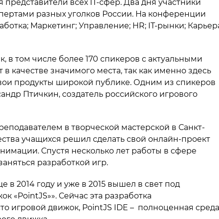
я представители всех IT-сфер. Два дня участники
пертами разных уголков России. На конференции
ботка; Маркетинг; Управление; HR; IT-рынки; Карьер
, в том числе более 170 спикеров с актуальными
в качестве значимого места, так как именно здесь
ои продукты широкой публике. Одним из спикеров
андр Птичкин, создатель российского игрового
преподавателем в творческой мастерской в Санкт-
ества учащихся решил сделать свой онлайн-проект
анимации. Спустя несколько лет работы в сфере
аняться разработкой игр.
е в 2014 году и уже в 2015 вышел в свет под
 «PointJS»». Сейчас эта разработка
то игровой движок, PointJS IDE – полноценная сред