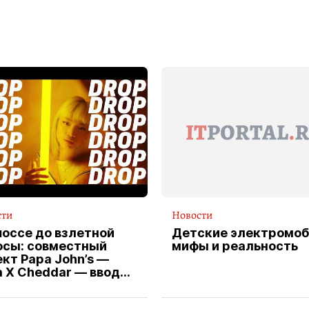
сти
Новости
шоссе до взлетной
Детские электромоб
осы: совместный
мифы и реальность
кт Papa John’s —
a X Cheddar — вводит
клюзивную форму
ителя службы