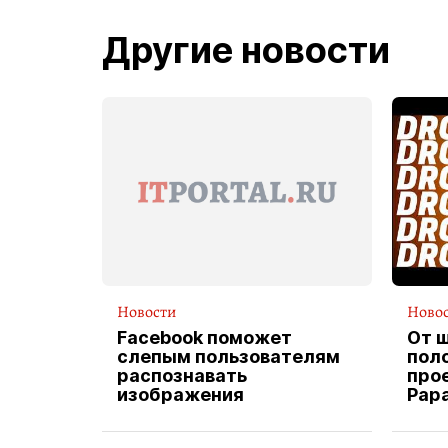
Другие новости
Новости
Ново
Facebook поможет
От 
слепым пользователям
пол
распознавать
прое
изображения
Pap
экс
вод