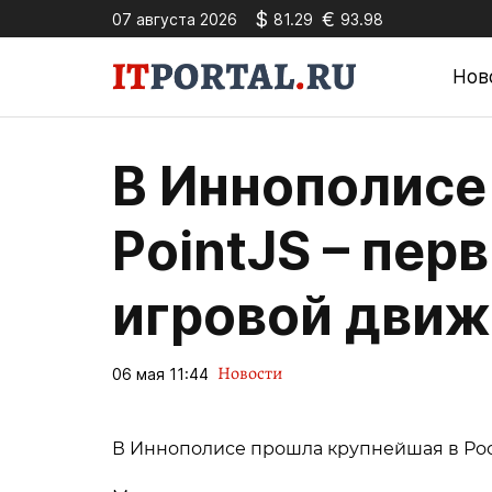
$
€
07 августа 2026
81.29
93.98
Нов
В Иннополисе
PointJS – пер
игровой движ
Новости
06 мая 11:44
В Иннополисе прошла крупнейшая в Рос