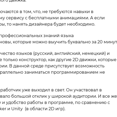
вого движка.
аются в том, что, не требуются навыки в
ему сервису с бесплатными анимациями. А если
ы, то нанять дизайнера будет необходимо.
т профессиональных знаний языка
новы, которые можно выучить буквально за 20 минут
ство языков (русский, английский, немецкий) и
е только конструктор, как другие 2D движки, которые
ии. В данной среде присутствует возможность
параллельно заниматься программированием не
работчик уже выходил в свет. Он участвовал в
звало большой отклик у широкой аудитории. И все же
 и удобство работы в программе, по сравнению с
r и Unity (в области 2D игр).