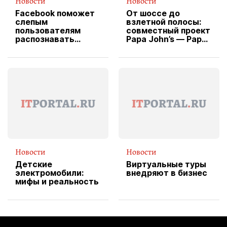
Новости
Новости
Facebook поможет
От шоссе до
слепым
взлетной полосы:
пользователям
совместный проект
распознавать
Papa John’s — Papa
изображения
X Cheddar —
вводит
эксклюзивную
форму водителя
службы доставки
пиццы
Новости
Новости
Детские
Виртуальные туры
электромобили:
внедряют в бизнес
мифы и реальность