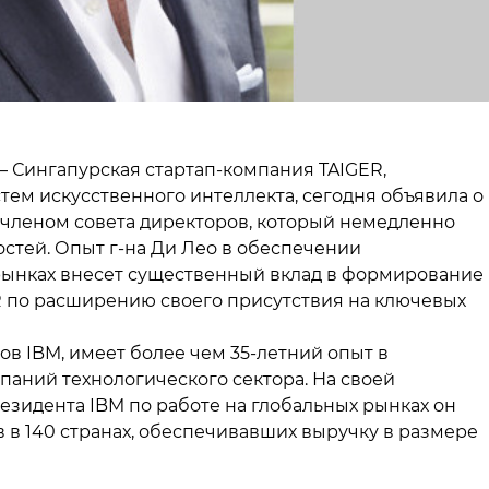
 — Сингапурская стартап-компания TAIGER,
ем искусственного интеллекта, сегодня объявила о
) членом совета директоров, который немедленно
стей. Опыт г-на Ди Лео в обеспечении
рынках внесет существенный вклад в формирование
R по расширению своего присутствия на ключевых
в IBM, имеет более чем 35-летний опыт в
аний технологического сектора. На своей
зидента IBM по работе на глобальных рынках он
в в 140 странах, обеспечивавших выручку в размере