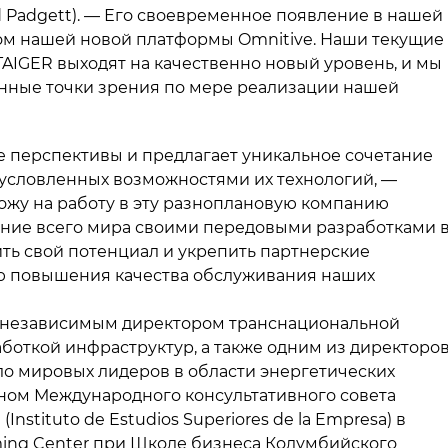
 Padgett). — Его своевременное появление в нашей
ом нашей новой платформы Omnitive. Наши текущие
TAIGER выходят на качественно новый уровень, и мы
енные точки зрения по мере реализации нашей
 перспективы и предлагает уникальное сочетание
условленных возможностями их технологий, —
хожу на работу в эту разноплановую компанию
ние всего мира своими передовыми разработками 
ть свой потенциал и укрепить партнерские
ью повышения качества обслуживания наших
я независимым директором транснациональной
аботкой инфраструктур, а также одним из директоро
ло мировых лидеров в области энергетических
леном Международного консультативного совета
stituto de Estudios Superiores de la Empresa) в
ming Center при Школе бизнеса Колумбийского