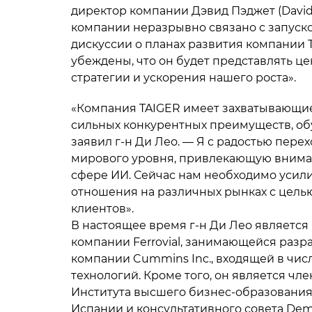
директор компании Дэвид Пэджет (David
компании неразрывно связано с запуск
дискуссии о планах развития компании 
убеждены, что он будет представлять ц
стратегии и ускорения нашего роста».
«Компания TAIGER имеет захватывающие
сильных конкурентных преимуществ, об
заявил г-н Ди Лео. — Я с радостью пере
мирового уровня, привлекающую внима
сфере ИИ. Сейчас нам необходимо усили
отношения на различных рынках с цел
клиентов».
В настоящее время г-н Ди Лео являетс
компании Ferrovial, занимающейся разр
компании Cummins Inc., входящей в чис
технологий. Кроме того, он является ч
Института высшего бизнес-образования (In
Испании и консультативного совета De