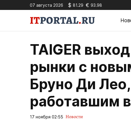
$
€
07 августа 2026
81.29
93.98
Нов
TAIGER выход
рынки с новы
Бруно Ди Лео,
работавшим в
Новости
17 ноября 02:55