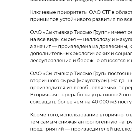
Ключевые приоритеты ОАО СТГ в облас
принципов устойчивого развития по вс
ОАО «Сыктывкар Тиссью Групп» имеет се
на все виды сырья — целлюлозу и макула
а значит — произведена из древесины, 
дополнительных экологических и социал
лесоуправление и бережно относятся к
ОАО «Сыктывкар Тиссью Груп» постоянн
вторичного сырья (макулатуры). На да
производится из возобновляемых, пере
Вторичная переработка утратившей пот
сокращать более чем на 40 000 м3 пост
Кроме того, использование вторичного 
тем самым снижая антропогенную нагру
предприятий — производителей целлюло