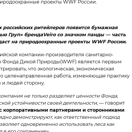
природоохранные проекты WWF России.
их российских ритейлеров появится бумажная
ью Груп» бренда
Veiro
со значком панды — часть
едаст на природоохранные проекты WWF России.
ийской компании-производителя санитарно-
о Фонда Дикой Природы(WWF) является первым
трировать, что экологическая, экономическая
это целенаправленная работа, изменяющая практику
 и людей сторону.
компания не только разделяет ценности Фонда,
кой устойчивости своей деятельности,
— говорит
 с корпоративными партнерами и сторонниками
ядно демонстрируют, как ответственный подход
зволяет одновременно использовать леса как
 в его сохранение».