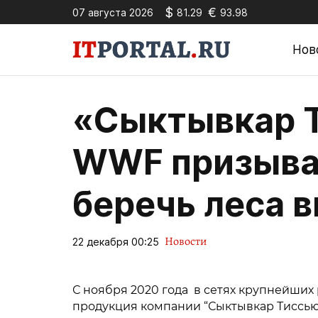
$
€
07 августа 2026
81.29
93.98
Нов
«Сыктывкар Т
WWF призыва
беречь леса 
Новости
22 декабря 00:25
С ноября 2020 года в сетях крупнейши
продукция компании “Сыктывкар Тиссью Г