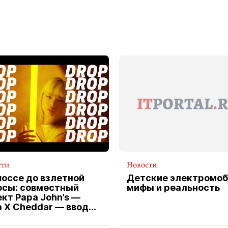
сти
Новости
шоссе до взлетной
Детские электромоб
осы: совместный
мифы и реальность
кт Papa John’s —
a X Cheddar — вводит
клюзивную форму
ителя службы