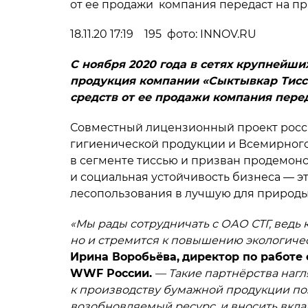
от ее продажи компания передаст на 
18.11.20 17:19 195 фото: INNOV.RU
С ноября 2020 года в сетях крупнейш
продукция компании «Сыктывкар Тисс
средств от ее продажи компания пер
Совместный лицензионный проект росс
гигиенической продукции и Всемирног
в сегменте тиссью и призван продемонс
и социальная устойчивость бизнеса — 
лесопользования в лучшую для природы
«Мы рады сотрудничать с ОАО СТГ, ведь 
но и стремится к повышению экологичес
Ирина Воробьёва,
директор по работе
WWF России.
— Такие партнёрства нагл
к производству бумажной продукции по
возобновляемый ресурс, и вносить вклад