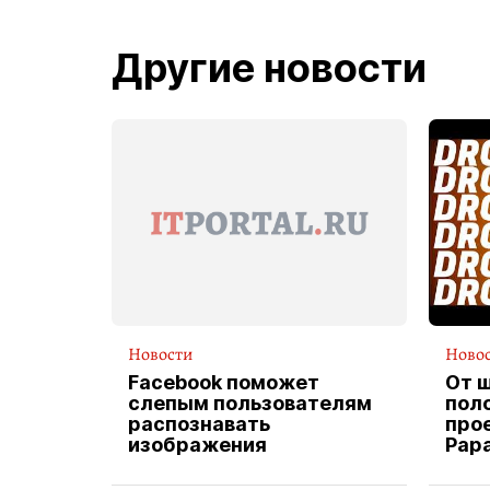
Другие новости
Новости
Ново
Facebook поможет
От 
слепым пользователям
пол
распознавать
прое
изображения
Pap
экс
вод