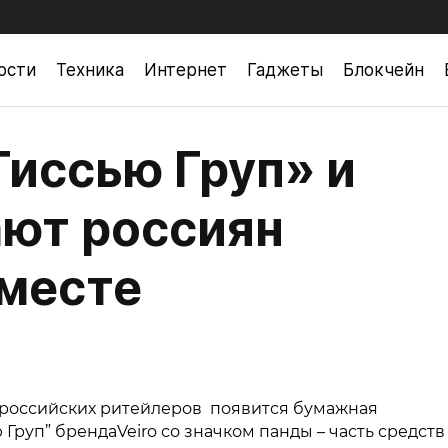
ости
Техника
Интернет
Гаджеты
Блокчейн
иссью Груп» и
ют россиян
вместе
х российских ритейлеров появится бумажная
руп” брендаVeiro со значком панды – часть средств