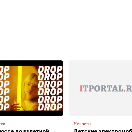
сти
Новости
шоссе до взлетной
Детские электромоб