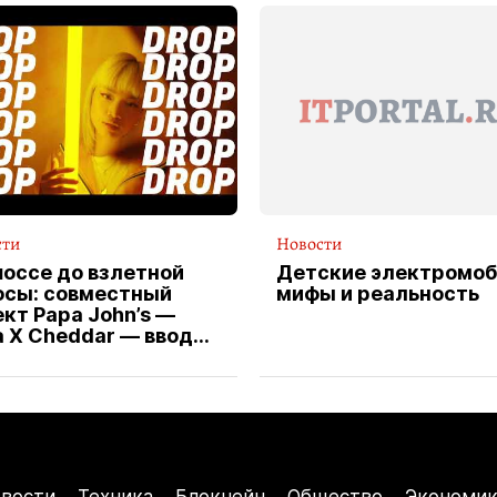
сти
Новости
шоссе до взлетной
Детские электромоб
осы: совместный
мифы и реальность
кт Papa John’s —
a X Cheddar — вводит
клюзивную форму
ителя службы
тавки пиццы