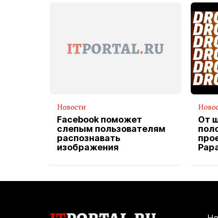
Новости
Ново
Facebook поможет
От 
слепым пользователям
пол
распознавать
прое
изображения
Pap
экс
вод
дос