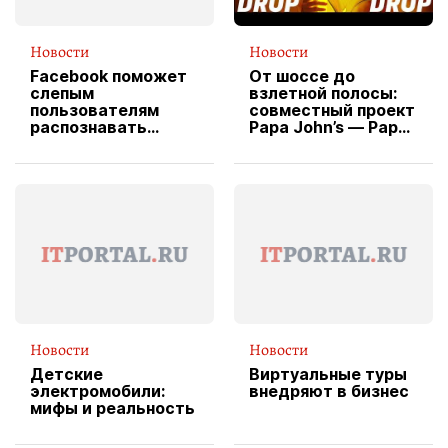
Новости
Новости
Facebook поможет
От шоссе до
слепым
взлетной полосы:
пользователям
совместный проект
распознавать
Papa John’s — Papa
изображения
X Cheddar —
вводит
эксклюзивную
форму водителя
службы доставки
пиццы
Новости
Новости
Детские
Виртуальные туры
электромобили:
внедряют в бизнес
мифы и реальность