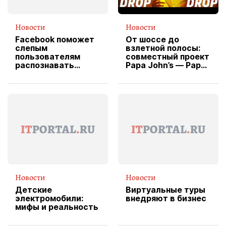
Новости
Новости
Facebook поможет
От шоссе до
слепым
взлетной полосы:
пользователям
совместный проект
распознавать
Papa John’s — Papa
изображения
X Cheddar —
вводит
эксклюзивную
форму водителя
службы доставки
пиццы
Новости
Новости
Детские
Виртуальные туры
электромобили:
внедряют в бизнес
мифы и реальность