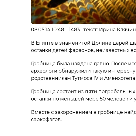
08.05.14 10:48 1483 текст: Ирина Клячина
В Египте в знаменитой Долине царей 
останки детей фараонов, неизвестных в
Гробница была найдена давно. После ис
археологи обнаружили такую интересну
родственникам Тутмоса IV и Аменхотепа III
Гробница состоит из пяти погребальных
останки по меньшей мере 50 человек и 
Вместе с захоронением в гробнице найд
саркофагов.