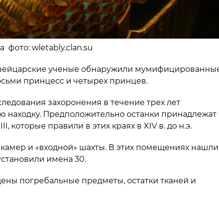
 фото: wletably.clan.su
швейцарские ученые обнаружили мумифицированны
осьми принцесс и четырех принцев.
следования захоронения в течение трех лет
ю находку. Предположительно останки принадлежат
, которые правили в этих краях в XIV в. до н.э.
 камер и «входной» шахты. В этих помещениях нашли
установили имена 30.
ены погребальные предметы, остатки тканей и