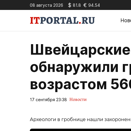
$
€
08 августа 2026
81.8
94.54
Нов
Швейцарские
обнаружили 
возрастом 56
Новости
17 сентября 23:38
Археологи в гробнице нашли захоронени