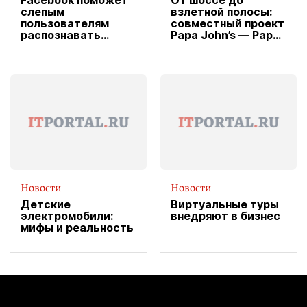
Facebook поможет
От шоссе до
слепым
взлетной полосы:
пользователям
совместный проект
распознавать
Papa John’s — Papa
изображения
X Cheddar —
вводит
эксклюзивную
форму водителя
службы доставки
пиццы
Новости
Новости
Детские
Виртуальные туры
электромобили:
внедряют в бизнес
мифы и реальность