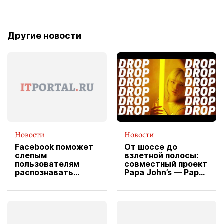
Другие новости
Новости
Новости
Facebook поможет
От шоссе до
слепым
взлетной полосы:
пользователям
совместный проект
распознавать
Papa John’s — Papa
изображения
X Cheddar —
вводит
эксклюзивную
форму водителя
службы доставки
пиццы