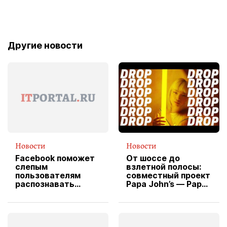
Другие новости
Новости
Новости
Facebook поможет
От шоссе до
слепым
взлетной полосы:
пользователям
совместный проект
распознавать
Papa John’s — Papa
изображения
X Cheddar —
вводит
эксклюзивную
форму водителя