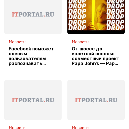
Новости
Новости
Facebook поможет
От шоссе до
слепым
взлетной полосы:
пользователям
совместный проект
распознавать
Papa John’s — Papa
изображения
X Cheddar —
вводит
эксклюзивную
форму водителя
службы доставки
пиццы
Новости
Новости