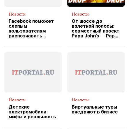
Новости
Новости
Facebook поможет
От шоссе до
слепым
взлетной полосы:
пользователям
совместный проект
распознавать
Papa John’s — Papa
изображения
X Cheddar —
вводит
эксклюзивную
форму водителя
службы доставки
пиццы
Новости
Новости
Детские
Виртуальные туры
электромобили:
внедряют в бизнес
мифы и реальность