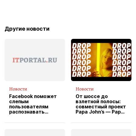
Другие новости
Новости
Новости
Facebook поможет
От шоссе до
слепым
взлетной полосы:
пользователям
совместный проект
распознавать
Papa John’s — Papa
изображения
X Cheddar —
вводит
эксклюзивную
форму водителя