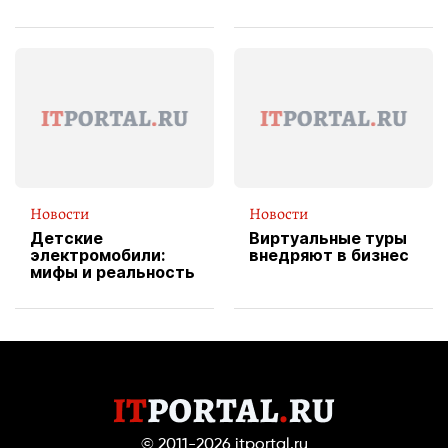
изображения
X Cheddar —
вводит
эксклюзивную
форму водителя
службы доставки
пиццы
Новости
Новости
Детские
Виртуальные туры
электромобили:
внедряют в бизнес
мифы и реальность
© 2011-2026
itportal.ru