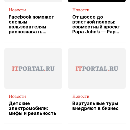
Новости
Новости
Facebook поможет
От шоссе до
слепым
взлетной полосы:
пользователям
совместный проект
распознавать
Papa John’s — Papa
изображения
X Cheddar —
вводит
эксклюзивную
форму водителя
службы доставки
пиццы
Новости
Новости
Детские
Виртуальные туры
электромобили:
внедряют в бизнес
мифы и реальность