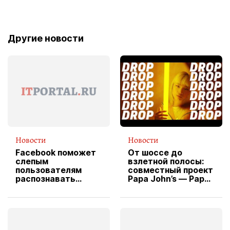
Другие новости
Новости
Новости
Facebook поможет
От шоссе до
слепым
взлетной полосы:
пользователям
совместный проект
распознавать
Papa John’s — Papa
изображения
X Cheddar —
вводит
эксклюзивную
форму водителя
службы доставки