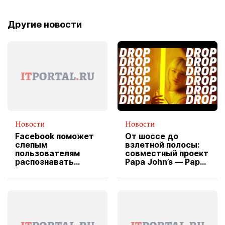
Другие новости
Новости
Новости
Facebook поможет
От шоссе до
слепым
взлетной полосы:
пользователям
совместный проект
распознавать
Papa John’s — Papa
изображения
X Cheddar —
вводит
эксклюзивную
форму водителя
службы доставки
пиццы