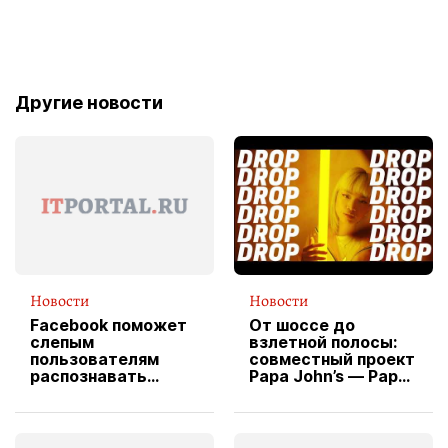
Другие новости
Новости
Новости
Facebook поможет
От шоссе до
слепым
взлетной полосы:
пользователям
совместный проект
распознавать
Papa John’s — Papa
изображения
X Cheddar —
вводит
эксклюзивную
форму водителя