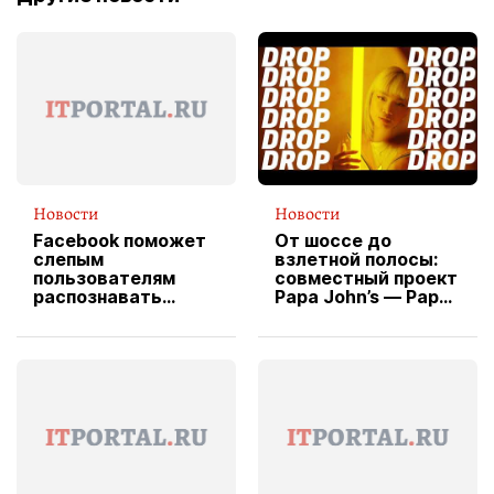
Новости
Новости
Facebook поможет
От шоссе до
слепым
взлетной полосы:
пользователям
совместный проект
распознавать
Papa John’s — Papa
изображения
X Cheddar —
вводит
эксклюзивную
форму водителя
службы доставки
пиццы