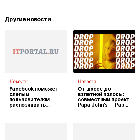
Другие новости
Новости
Новости
Facebook поможет
От шоссе до
слепым
взлетной полосы:
пользователям
совместный проект
распознавать
Papa John’s — Papa
изображения
X Cheddar —
вводит
эксклюзивную
форму водителя
службы доставки
пиццы