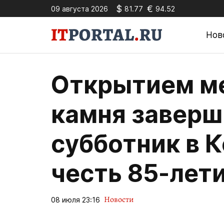
$
€
09 августа 2026
81.77
94.52
Нов
Открытием м
камня заверш
субботник в 
честь 85-лет
Новости
08 июля 23:16