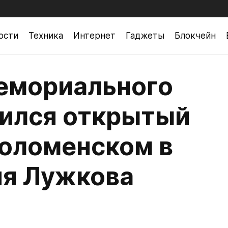
ости
Техника
Интернет
Гаджеты
Блокчейн
емориального
ился открытый
Коломенском в
ия Лужкова