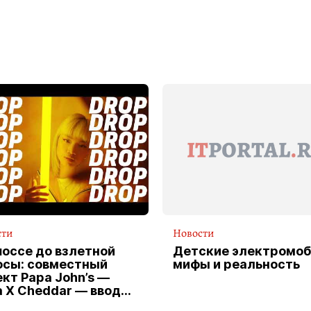
сти
Новости
шоссе до взлетной
Детские электромоб
осы: совместный
мифы и реальность
кт Papa John’s —
a X Cheddar — вводит
клюзивную форму