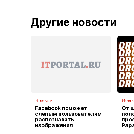
Другие новости
Новости
Ново
Facebook поможет
От 
слепым пользователям
пол
распознавать
прое
изображения
Pap
экс