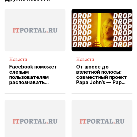
Новости
Новости
Facebook поможет
От шоссе до
слепым
взлетной полосы:
пользователям
совместный проект
распознавать
Papa John’s — Papa
изображения
X Cheddar —
вводит
эксклюзивную
форму водителя
службы доставки
пиццы