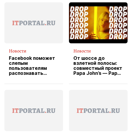
Новости
Новости
Facebook поможет
От шоссе до
слепым
взлетной полосы:
пользователям
совместный проект
распознавать
Papa John’s — Papa
изображения
X Cheddar —
вводит
эксклюзивную
форму водителя
службы доставки
пиццы