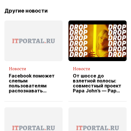
Другие новости
Новости
Новости
Facebook поможет
От шоссе до
слепым
взлетной полосы:
пользователям
совместный проект
распознавать
Papa John’s — Papa
изображения
X Cheddar —
вводит
эксклюзивную
форму водителя
службы доставки
пиццы