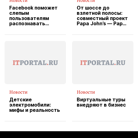
Новости
Новости
Facebook поможет
От шоссе до
слепым
взлетной полосы:
пользователям
совместный проект
распознавать
Papa John’s — Papa
изображения
X Cheddar —
вводит
эксклюзивную
форму водителя
службы доставки
пиццы
Новости
Новости
Детские
Виртуальные туры
электромобили:
внедряют в бизнес
мифы и реальность