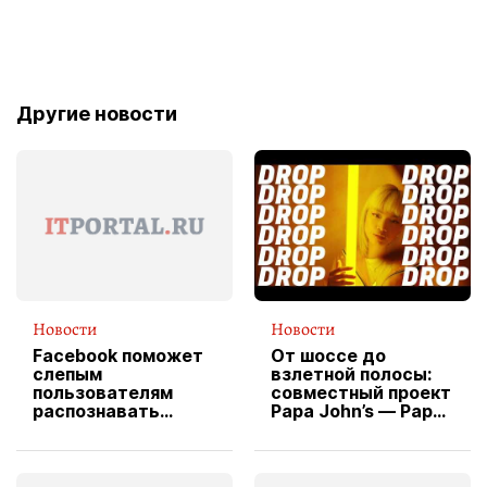
Другие новости
Новости
Новости
Facebook поможет
От шоссе до
слепым
взлетной полосы:
пользователям
совместный проект
распознавать
Papa John’s — Papa
изображения
X Cheddar —
вводит
эксклюзивную
форму водителя