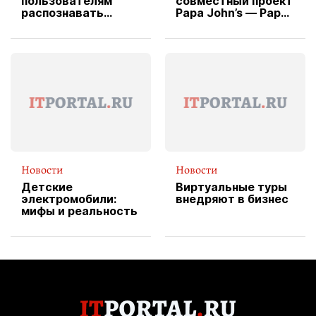
пользователям
совместный проект
распознавать
Papa John’s — Papa
изображения
X Cheddar —
вводит
эксклюзивную
форму водителя
службы доставки
пиццы
Новости
Новости
Детские
Виртуальные туры
электромобили:
внедряют в бизнес
мифы и реальность