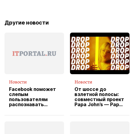
Другие новости
Новости
Новости
Facebook поможет
От шоссе до
слепым
взлетной полосы:
пользователям
совместный проект
распознавать
Papa John’s — Papa
изображения
X Cheddar —
вводит
эксклюзивную
форму водителя
службы доставки