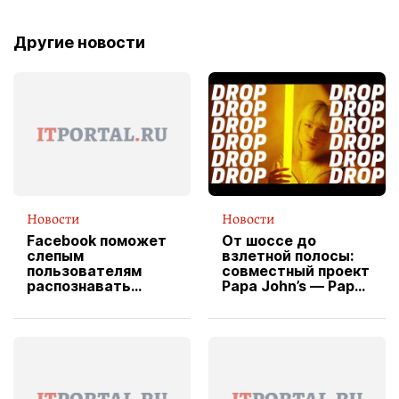
Другие новости
Новости
Новости
Facebook поможет
От шоссе до
слепым
взлетной полосы:
пользователям
совместный проект
распознавать
Papa John’s — Papa
изображения
X Cheddar —
вводит
эксклюзивную
форму водителя
службы доставки
пиццы