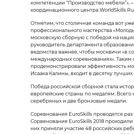
компетенции “Производство мебели”», –
координационного центра WorldSkills Ru
Отметим, что столичная команда вот уж
профессионального мастерства «Молодые
московскую сборную с победой на нацио
руководитель департамента образования
ведомства важнее, чтобы москвичи «в с
международных соревнованиях». Таким о
продемонстрировали эффективность мос
Исаака Калины, входит в десятку лучших 
Победа российской сборной стала истор
европейские страны по медалям. Всего к
серебряных и две бронзовые медали.
Соревнования EuroSkills проводятся раз 
Сорвенования EuroSkills 2018 проходили
них приняли участие 48 российских ребя