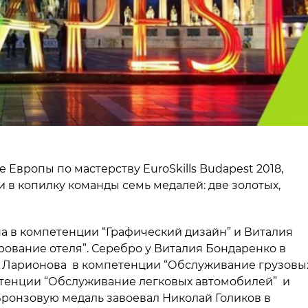
Европы по мастерству EuroSkills Budapest 2018,
 в копилку команды семь медалей: две золотых,
а в компетенции “Графический дизайн” и Виталия
ование отеля”. Серебро у Виталия Бондаренко в
я Ларионова в компетенции “Обслуживание грузовы
етенции “Обслуживание легковых автомобилей” и
Бронзовую медаль завоевал Николай Голиков в