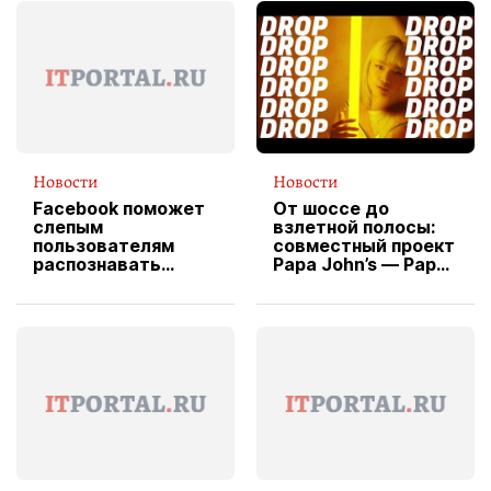
Новости
Новости
Facebook поможет
От шоссе до
слепым
взлетной полосы:
пользователям
совместный проект
распознавать
Papa John’s — Papa
изображения
X Cheddar —
вводит
эксклюзивную
форму водителя
службы доставки
пиццы